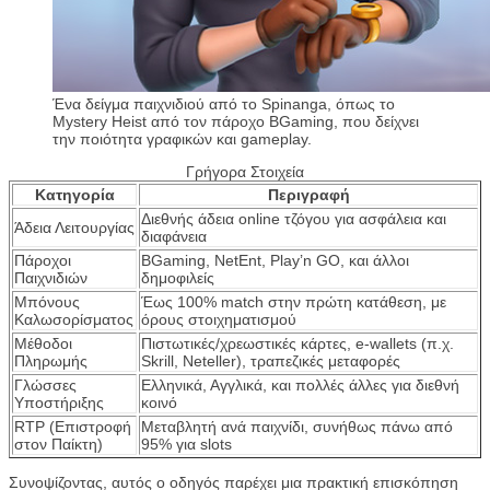
Ένα δείγμα παιχνιδιού από το Spinanga, όπως το
Mystery Heist από τον πάροχο BGaming, που δείχνει
την ποιότητα γραφικών και gameplay.
Γρήγορα Στοιχεία
Κατηγορία
Περιγραφή
Διεθνής άδεια online τζόγου για ασφάλεια και
Άδεια Λειτουργίας
διαφάνεια
Πάροχοι
BGaming, NetEnt, Play’n GO, και άλλοι
Παιχνιδιών
δημοφιλείς
Μπόνους
Έως 100% match στην πρώτη κατάθεση, με
Καλωσορίσματος
όρους στοιχηματισμού
Μέθοδοι
Πιστωτικές/χρεωστικές κάρτες, e-wallets (π.χ.
Πληρωμής
Skrill, Neteller), τραπεζικές μεταφορές
Γλώσσες
Ελληνικά, Αγγλικά, και πολλές άλλες για διεθνή
Υποστήριξης
κοινό
RTP (Επιστροφή
Μεταβλητή ανά παιχνίδι, συνήθως πάνω από
στον Παίκτη)
95% για slots
Συνοψίζοντας, αυτός ο οδηγός παρέχει μια πρακτική επισκόπηση