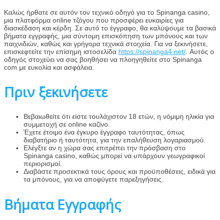
Καλώς ήρθατε σε αυτόν τον τεχνικό οδηγό για το Spinanga casino,
μια πλατφόρμα online τζόγου που προσφέρει ευκαιρίες για
διασκέδαση και κέρδη. Σε αυτό το έγγραφο, θα καλύψουμε τα βασικά
βήματα εγγραφής, μια σύντομη επισκόπηση των μπόνους και των
παιχνιδιών, καθώς και γρήγορα τεχνικά στοιχεία. Για να ξεκινήσετε,
επισκεφτείτε την επίσημη ιστοσελίδα
https://spinanga4.net/
. Αυτός ο
οδηγός στοχεύει να σας βοηθήσει να πλοηγηθείτε στο Spinanga
com με ευκολία και ασφάλεια.
Πριν ξεκινήσετε
Βεβαιωθείτε ότι είστε τουλάχιστον 18 ετών, η νόμιμη ηλικία για
συμμετοχή σε online καζίνο.
Έχετε έτοιμο ένα έγκυρο έγγραφο ταυτότητας, όπως
διαβατήριο ή ταυτότητα, για την επαλήθευση λογαριασμού.
Ελέγξτε αν η χώρα σας επιτρέπει την πρόσβαση στο
Spinanga casino, καθώς μπορεί να υπάρχουν γεωγραφικοί
περιορισμοί.
Διαβάστε προσεκτικά τους όρους και προϋποθέσεις, ειδικά για
τα μπόνους, για να αποφύγετε παρεξηγήσεις.
Βήματα Εγγραφής