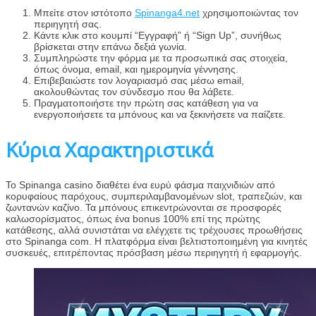
Μπείτε στον ιστότοπο
Spinanga4.net
χρησιμοποιώντας τον
περιηγητή σας.
Κάντε κλικ στο κουμπί “Εγγραφή” ή “Sign Up”, συνήθως
βρίσκεται στην επάνω δεξιά γωνία.
Συμπληρώστε την φόρμα με τα προσωπικά σας στοιχεία,
όπως όνομα, email, και ημερομηνία γέννησης.
Επιβεβαιώστε τον λογαριασμό σας μέσω email,
ακολουθώντας τον σύνδεσμο που θα λάβετε.
Πραγματοποιήστε την πρώτη σας κατάθεση για να
ενεργοποιήσετε τα μπόνους και να ξεκινήσετε να παίζετε.
Κύρια Χαρακτηριστικά
Το Spinanga casino διαθέτει ένα ευρύ φάσμα παιχνιδιών από
κορυφαίους παρόχους, συμπεριλαμβανομένων slot, τραπεζιών, και
ζωντανών καζίνο. Τα μπόνους επικεντρώνονται σε προσφορές
καλωσορίσματος, όπως ένα bonus 100% επί της πρώτης
κατάθεσης, αλλά συνιστάται να ελέγχετε τις τρέχουσες προωθήσεις
στο Spinanga com. Η πλατφόρμα είναι βελτιστοποιημένη για κινητές
συσκευές, επιτρέποντας πρόσβαση μέσω περιηγητή ή εφαρμογής.