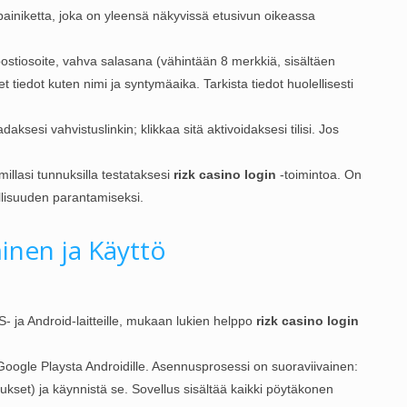
-painiketta, joka on yleensä näkyvissä etusivun oikeassa
ostiosoite, vahva salasana (vähintään 8 merkkiä, sisältäen
 tiedot kuten nimi ja syntymäaika. Tarkista tiedot huolellisesti
aksesi vahvistuslinkin; klikkaa sitä aktivoidaksesi tilisi. Jos
illasi tunnuksilla testataksesi
rizk casino login
-toimintoa. On
allisuuden parantamiseksi.
inen ja Käyttö
 ja Android-laitteille, mukaan lukien helppo
rizk casino login
 Google Playsta Androidille. Asennusprosessi on suoraviivainen:
itukset) ja käynnistä se. Sovellus sisältää kaikki pöytäkonen