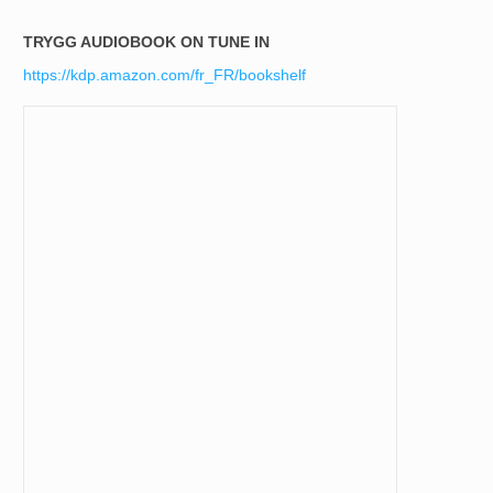
TRYGG AUDIOBOOK ON TUNE IN
https://kdp.amazon.com/fr_FR/bookshelf