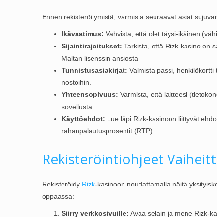
Ennen rekisteröitymistä, varmista seuraavat asiat sujuv
Ikävaatimus:
Vahvista, että olet täysi-ikäinen (vä
Sijaintirajoitukset:
Tarkista, että Rizk-kasino on s
Maltan lisenssin ansiosta.
Tunnistusasiakirjat:
Valmista passi, henkilökortti t
nostoihin.
Yhteensopivuus:
Varmista, että laitteesi (tietok
sovellusta.
Käyttöehdot:
Lue läpi Rizk-kasinoon liittyvät ehdo
rahanpalautusprosentit (RTP).
Rekisteröintiohjeet Vaiheitt
Rekisteröidy
Rizk
-kasinoon noudattamalla näitä yksityisko
oppaassa:
Siirry verkkosivuille:
Avaa selain ja mene Rizk-kas