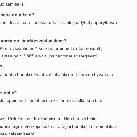
suojaamiseksi.
lasana on oikein?
. Jos ei auta, tarkista, ettei tilisi ole jäädytetty epäilyttävän
 huomioon kierrätysvaatimukset?
ierrätysvaatimus * Keskimääräinen talletusprosentti).
antaa noin 2.86€ arvon, jos panostat strategisesti.
i?
sta, mutta bonukset vaativat talletuksen. Tämä on hyvä tapa
sinolla?
sesti nopeimmat nostot, usein 24 tunnin sisällä, kun taas
van Rizk-kasinon hallitsemiseen. Noudata vaiheita
asino login
-vinkkejä, sekä strategioi bonukset matematiikan
nnea pelaamiseen!