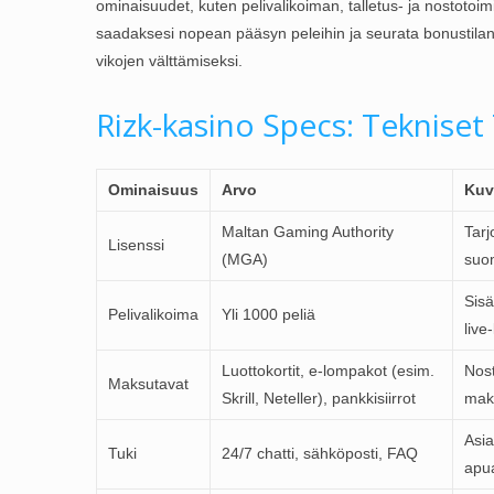
ominaisuudet, kuten pelivalikoiman, talletus- ja nostotoi
saadaksesi nopean pääsyn peleihin ja seurata bonustilann
vikojen välttämiseksi.
Rizk-kasino Specs: Tekniset
Ominaisuus
Arvo
Kuv
Maltan Gaming Authority
Tarj
Lisenssi
(MGA)
suom
Sisä
Pelivalikoima
Yli 1000 peliä
live
Luottokortit, e-lompakot (esim.
Nost
Maksutavat
Skrill, Neteller), pankkisiirrot
maks
Asia
Tuki
24/7 chatti, sähköposti, FAQ
apu