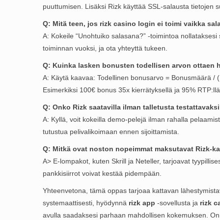
puuttumisen. Lisäksi Rizk käyttää SSL-salausta tietojen 
Q: Mitä teen, jos
rizk casino login
ei toimi vaikka sa
A: Kokeile “Unohtuiko salasana?” -toimintoa nollataksesi sen
toiminnan vuoksi, ja ota yhteyttä tukeen.
Q: Kuinka lasken bonusten todellisen arvon ottaen
A: Käytä kaavaa: Todellinen bonusarvo = Bonusmäärä / (K
Esimerkiksi 100€ bonus 35x kierrätyksellä ja 95% RTP:llä 
Q: Onko Rizk saatavilla ilman talletusta testattavaks
A: Kyllä, voit kokeilla demo-pelejä ilman rahalla pelaami
tutustua pelivalikoimaan ennen sijoittamista.
Q: Mitkä ovat noston nopeimmat maksutavat Rizk-ka
A> E-lompakot, kuten Skrill ja Neteller, tarjoavat tyypilli
pankkisiirrot voivat kestää pidempään.
Yhteenvetona, tämä oppas tarjoaa kattavan lähestymista
systemaattisesti, hyödynnä
rizk app
-sovellusta ja
rizk c
avulla saadaksesi parhaan mahdollisen kokemuksen. O