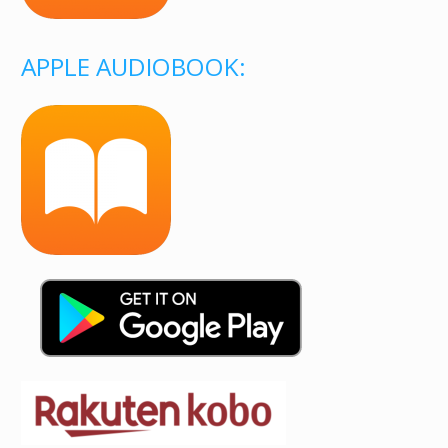
APPLE AUDIOBOOK: