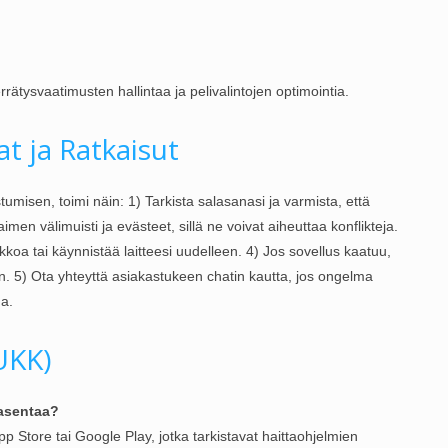
rrätysvaatimusten hallintaa ja pelivalintojen optimointia.
t ja Ratkaisut
umisen, toimi näin: 1) Tarkista salasanasi ja varmista, että
laimen välimuisti ja evästeet, sillä ne voivat aiheuttaa konflikteja.
kkoa tai käynnistää laitteesi uudelleen. 4) Jos sovellus kaatuu,
n. 5) Ota yhteyttä asiakastukeen chatin kautta, jos ongelma
ua.
UKK)
 asentaa?
App Store tai Google Play, jotka tarkistavat haittaohjelmien