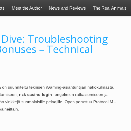
pts
Meet the Author
News and Reviews
The Real Animals
 Dive: Troubleshooting
Bonuses – Technical
 on suunniteltu teknisen iGaming-asiantuntijan näkökulmasta.
ntamiseen,
rizk casino login
-ongelmien ratkaisemiseen ja
 vinkkejä suomalaisille pelaajille. Opas perustuu Protocol M -
aiheittain.