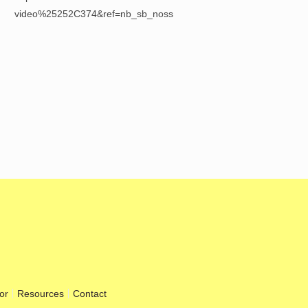
video%25252C374&ref=nb_sb_noss
or
Resources
Contact