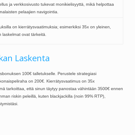
llus ja verkkosivusto tukevat monikielisyyttä, mikä helpottaa
alaisten pelaajien navigointia.
ksilla on kierrätysvaatimuksia; esimerkiksi 35x on yleinen,
n laskelmat ovat tärkeitä.
kan Laskenta
sbonuksen 100€ talletukselle. Perustele strategiasi
kokonaispeliraha on 200€. Kierrätysvaatimus on 35x
mä tarkoittaa, että sinun täytyy panostaa vähintään 3500€ ennen
mman riskin peleillä, kuten blackjackilla (noin 99% RTP),
tymistäsi.